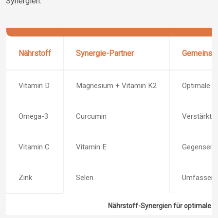
Synergien.
Nährstoff
Synergie-Partner
Gemeinsa
Vitamin D
Magnesium + Vitamin K2
Optimale V
Omega-3
Curcumin
Verstärkt
Vitamin C
Vitamin E
Gegenseiti
Zink
Selen
Umfassende
Nährstoff-Synergien für optimale 