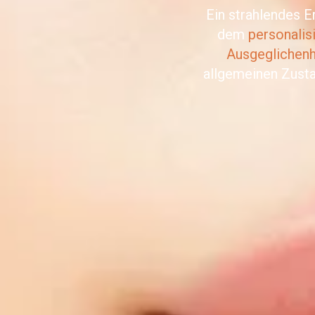
Ein strahlendes E
dem
personalis
Ausgeglichenh
allgemeinen Zusta