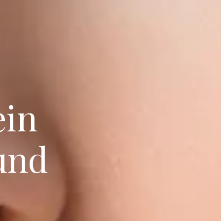
ein
und