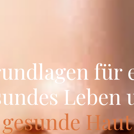
undlagen für 
sundes Leben 
gesunde Haut