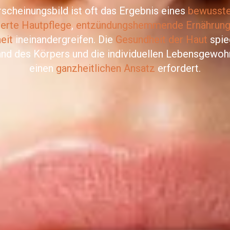
rscheinungsbild ist oft das Ergebnis eines
bewusste
ierte Hautpflege
,
entzündungshemmende Ernährun
eit
ineinandergreifen. Die
Gesundheit der Haut
spie
nd des Körpers und die individuellen Lebensgewoh
einen
ganzheitlichen Ansatz
erfordert.