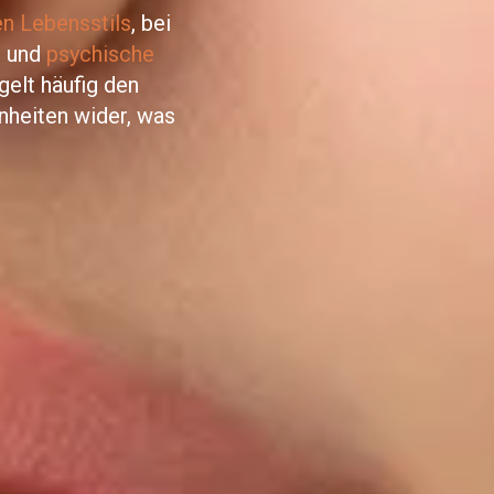
n Lebensstils
, bei
g
und
psychische
gelt häufig den
nheiten wider, was